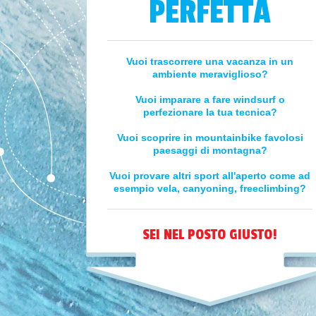
PERFETTA
Vuoi trascorrere una vacanza in un
ambiente meraviglioso?
Vuoi imparare a fare windsurf o
perfezionare la tua tecnica?
Vuoi scoprire in mountainbike favolosi
paesaggi di montagna?
Vuoi provare altri sport all'aperto come ad
esempio vela, canyoning, freeclimbing?
SEI NEL POSTO GIUSTO!