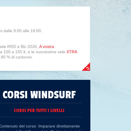
i dalle 9:00 alle 18:00.
eriale RRD e Bic 2026.
A vostra
100 a 155 lt, e le nuovissime vele
XTRA
 80 % di carbonio.
entusiasmanti.
esso senza limiti.
g e al windsurf foiling, permettendo di
.
CORSI WINDSURF
ndo del wing foiling e del foil senza vento.
ing senza dover cambiare il tuo hydrofoil!
CORSI PER TUTTI I LIVELLI
FLIGHT ALU 85 ha le sue più alte prestazioni
 7-8 nodi ed è estremamente facile e veloce.
una piastra dedicata con inserti Tuttlebox
Contenuto del corso: Imparare direttamente
tura della scassa.