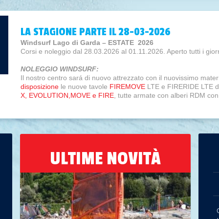
LA STAGIONE PARTE IL 28-03-2026
Windsurf Lago di Garda – ESTATE 2026
Corsi e noleggio dal 28.03.2026 al 01.11.2026. Aperto tutti i giorn
NOLEGGIO WINDSURF:
Il nostro centro sará di nuovo attrezzato con il nuovissimo mat
disposizione
le nuove tavole
FIREMOVE
LTE e FIRERIDE LTE da 
X, EVOLUTION,MOVE e FIRE
, tutte armate con alberi RDM con
WIND WING RRD 2026 WING FOILING
Un nuovo modo per goderti il tempo in acqua e vivere emozioni 
Il WIND WING è su un altro livello perché ti guida verso un progr
L'HI-FLIGHT consente un approccio super semplice al SUP, al win
progredire ulteriormente con prestazioni controllate e accessibili
ULTIME NOVITÀ
Il set Universal KSH-Alu è lo strumento ideale per entrare nel mo
Puoi passare facilmente dall’uso con WING, Kite, Surf o SUP foil
HYDROFOIL FREERIDE ALLUMINIO RRD 2026
È l'ultimo e più sviluppato Hydrofoil per un uso freeride. Il WH 
in condizioni di vento leggero, permette di entrare in acqua con
Realizzato con un albero lungo 85 cm che viene assemblato con 
o in alternativa una piastra con inserti Powerbox che evita la rot