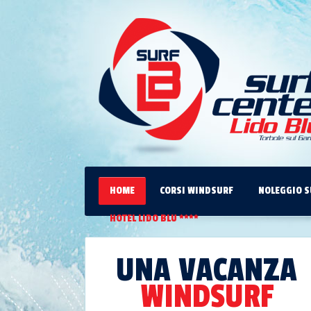
HOME
CORSI WINDSURF
NOLEGGIO S
HOTEL LIDO BLU ****
UNA VACANZA
WINDSURF